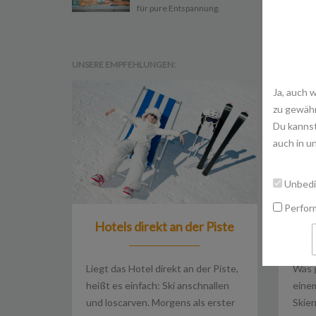
für pure Entspannung.
UNSERE EMPFEHLUNGEN:
Ja, auch 
zu gewähr
Du kannst
auch in u
Unbedi
Perfor
Hotels direkt an der Piste
Was g
Liegt das Hotel direkt an der Piste,
einem
heißt es einfach: Ski anschnallen
Skie
und loscarven. Morgens als erster