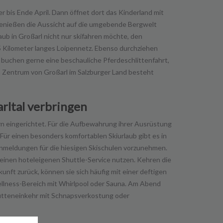
 bis Ende April. Dann öffnet dort das Kinderland mit
genießen die Aussicht auf die umgebende Bergwelt
ub in Großarl nicht nur skifahren möchte, den
 25 Kilometer langes Loipennetz. Ebenso durchziehen
buchen gerne eine beschauliche Pferdeschlittenfahrt,
m Zentrum von Großarl im Salzburger Land besteht
rltal verbringen
ern eingerichtet. Für die Aufbewahrung ihrer Ausrüstung
ür einen besonders komfortablen Skiurlaub gibt es in
 Anmeldungen für die hiesigen Skischulen vorzunehmen.
l einen hoteleigenen Shuttle-Service nutzen. Kehren die
nft zurück, können sie sich häufig mit einer deftigen
ellness-Bereich mit Whirlpool oder Sauna. Am Abend
ütteneinkehr mit Schnapsverkostung oder