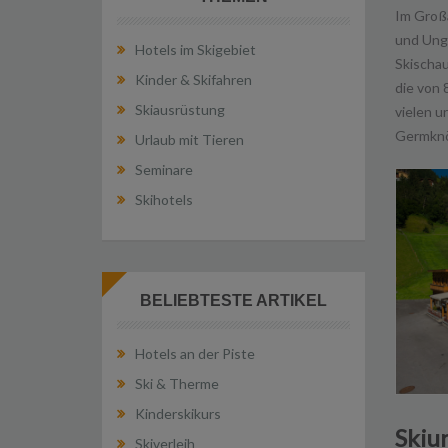
Im Großa
und Unge
Hotels im Skigebiet
Skischau
Kinder & Skifahren
die von 
Skiausrüstung
vielen u
Germknö
Urlaub mit Tieren
Seminare
Skihotels
BELIEBTESTE ARTIKEL
Hotels an der Piste
Ski & Therme
Kinderskikurs
Skiu
Skiverleih