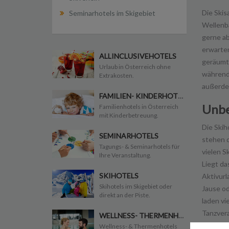
Die Skis
Seminarhotels im Skigebiet
Wellenba
gerne ab
erwarten
ALLINCLUSIVEHOTELS
geräumte
Urlaub in Österreich ohne
während 
Extrakosten.
außerdem
FAMILIEN- KINDERHOTELS
Unbe
Familienhotels in Österreich
mit Kinderbetreuung.
Die Skih
SEMINARHOTELS
stehen d
Tagungs- & Seminarhotels für
vielen S
Ihre Veranstaltung.
Liegt da
SKIHOTELS
Aktivurl
Skihotels im Skigebiet oder
Jause od
direkt an der Piste.
laden v
Tanzvera
WELLNESS- THERMENHOTELS
Wellness- & Thermenhotels