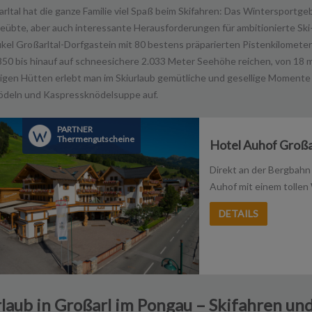
rltal hat die ganze Familie viel Spaß beim Skifahren: Das Wintersportgeb
übte, aber auch interessante Herausforderungen für ambitionierte Ski
kel Großarltal-Dorfgastein mit 80 bestens präparierten Pistenkilomete
850 bis hinauf auf schneesichere 2.033 Meter Seehöhe reichen, von 18 
rigen Hütten erlebt man im Skiurlaub gemütliche und gesellige Momente
deln und Kaspressknödelsuppe auf.
PARTNER
Thermengutscheine
Hotel Auhof Großar
Direkt an der Bergbahn
Auhof mit einem tollen 
DETAILS
rlaub in Großarl im Pongau – Skifahren un