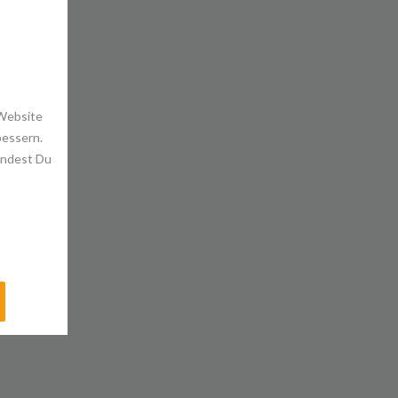
 Website
bessern.
indest Du