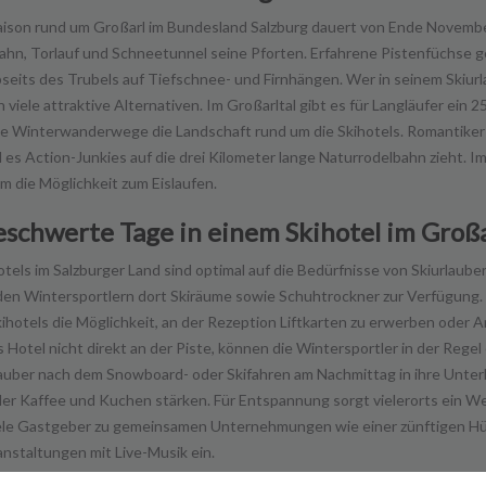
aison rund um Großarl im Bundesland Salzburg dauert von Ende November
hn, Torlauf und Schneetunnel seine Pforten. Erfahrene Pistenfüchse 
seits des Trubels auf Tiefschnee- und Firnhängen. Wer in seinem Skiurla
 viele attraktive Alternativen. Im Großarltal gibt es für Langläufer ein
 Winterwanderwege die Landschaft rund um die Skihotels. Romantiker 
es Action-Junkies auf die drei Kilometer lange Naturrodelbahn zieht. I
 die Möglichkeit zum Eislaufen.
schwerte Tage in einem Skihotel im Großa
otels im Salzburger Land sind optimal auf die Bedürfnisse von Skiurlaub
en Wintersportlern dort Skiräume sowie Schuhtrockner zur Verfügung. F
kihotels die Möglichkeit, an der Rezeption Liftkarten zu erwerben oder
s Hotel nicht direkt an der Piste, können die Wintersportler in der Rege
auber nach dem Snowboard- oder Skifahren am Nachmittag in ihre Unterku
er Kaffee und Kuchen stärken. Für Entspannung sorgt vielerorts ein W
iele Gastgeber zu gemeinsamen Unternehmungen wie einer zünftigen H
nstaltungen mit Live-Musik ein.