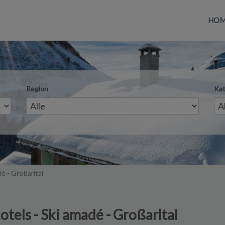
HO
Region
Kat
é - Großarltal
otels - Ski amadé - Großarltal